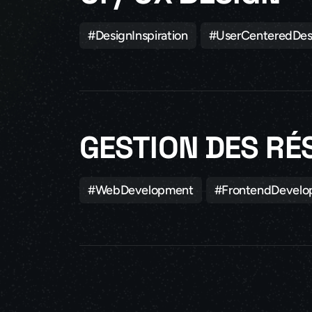
#DesignInspiration
#UserCenteredDes
GESTION DES RÉ
#WebDevelopment
#FrontendDevelo