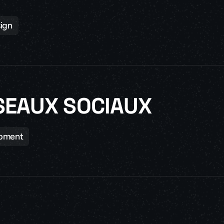
ign
SEAUX SOCIAUX
pment