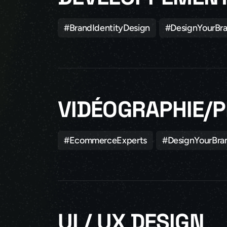
#BrandIdentityDesign
#DesignYourBr
VIDÉOGRAPHIE/
#EcommerceExperts
#DesignYourBra
UI / UX DESIGN